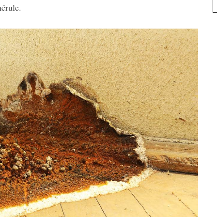
érule.