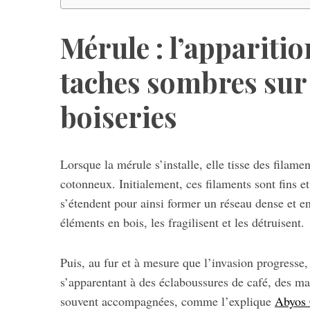
Mérule : l’apparitio
S
taches sombres sur 
e
a
boiseries
r
c
h
f
Lorsque la mérule s’installe, elle tisse des filame
o
cotonneux. Initialement, ces filaments sont fins et 
r
s’étendent pour ainsi former un réseau dense et env
:
éléments en bois, les fragilisent et les détruisent.
Puis, au fur et à mesure que l’invasion progresse
s’apparentant à des éclaboussures de café, des ma
souvent accompagnées, comme l’explique
Abyos 